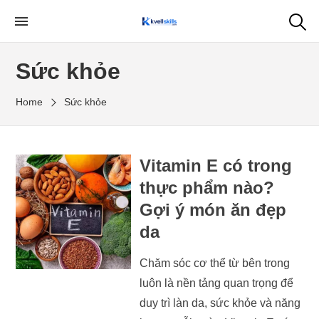
Skip
to
My WordPress Blog
the
Sức khỏe
content
Home
Sức khỏe
Vitamin E có trong
thực phẩm nào?
Gợi ý món ăn đẹp
da
Chăm sóc cơ thể từ bên trong
luôn là nền tảng quan trọng để
duy trì làn da, sức khỏe và năng