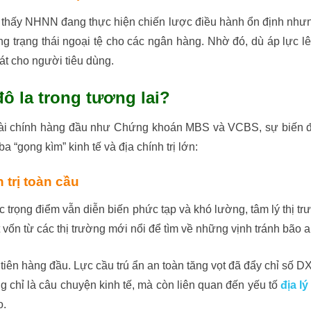
a thấy NHNN đang thực hiện chiến lược điều hành ổn định nhưng
 trạng thái ngoại tệ cho các ngân hàng. Nhờ đó, dù áp lực l
át cho người tiêu dùng.
ô la trong tương lai?
tài chính hàng đầu như Chứng khoán MBS và VCBS, sự biến độ
 “gọng kìm” kinh tế và địa chính trị lớn:
 trị toàn cầu
c trọng điểm vẫn diễn biến phức tạp và khó lường, tâm lý thị t
 vốn từ các thị trường mới nổi để tìm về những vịnh tránh bão a
iên hàng đầu. Lực cầu trú ẩn an toàn tăng vọt đã đẩy chỉ số DXY
g chỉ là câu chuyện kinh tế, mà còn liên quan đến yếu tố
địa lý
o.