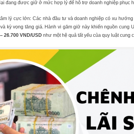
D lại đang được giữ ở mức hợp lý để hỗ trợ doanh nghiệp phục h
 tâm lý cực lớn: Các nhà đầu tư và doanh nghiệp có xu hướng
t và kỳ vọng tăng giá. Hành vi găm giữ này khiến nguồn cung USD
 – 26.700 VND/USD
như một hệ quả tất yếu của quy luật cung c