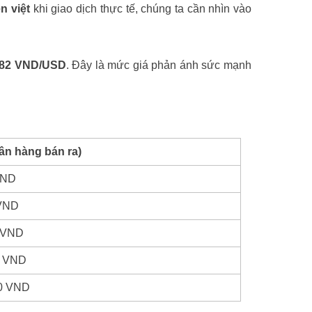
n việt
khi giao dịch thực tế, chúng ta cần nhìn vào
382 VND/USD
. Đây là mức giá phản ánh sức mạnh
ân hàng bán ra)
VND
 VND
0 VND
0 VND
00 VND