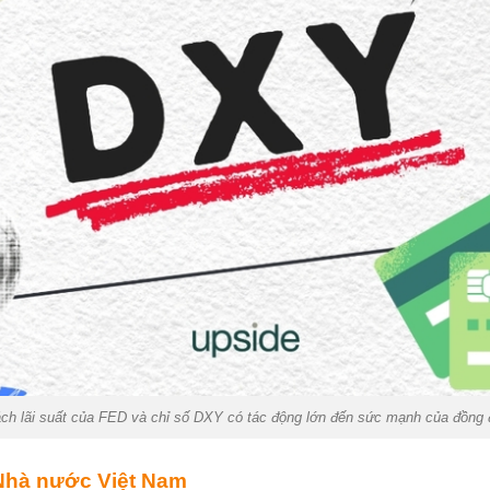
ch lãi suất của FED và chỉ số DXY có tác động lớn đến sức mạnh của đồng 
Nhà nước Việt Nam