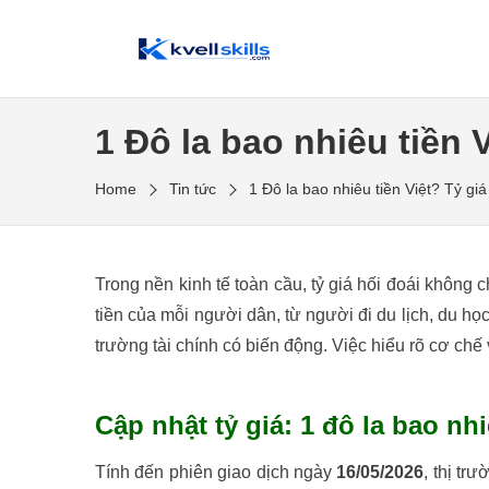
Skip
to
My WordPress Blog
the
content
1 Đô la bao nhiêu tiền
Home
Tin tức
1 Đô la bao nhiêu tiền Việt? Tỷ 
Trong nền kinh tế toàn cầu, tỷ giá hối đoái không
tiền của mỗi người dân, từ người đi du lịch, du h
trường tài chính có biến động. Việc hiểu rõ cơ chế
Cập nhật tỷ giá: 1 đô la bao nh
Tính đến phiên giao dịch ngày
16/05/2026
, thị tr