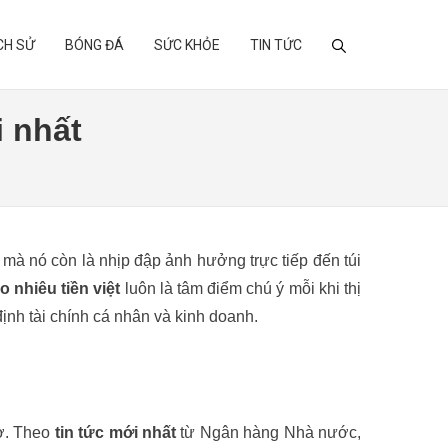
ỊCH SỬ
BÓNG ĐÁ
SỨC KHỎE
TIN TỨC
i nhất
 mà nó còn là nhịp đập ảnh hưởng trực tiếp đến túi
o nhiêu tiền việt
luôn là tâm điểm chú ý mỗi khi thị
định tài chính cá nhân và kinh doanh.
gờ. Theo
tin tức mới nhất
từ Ngân hàng Nhà nước,