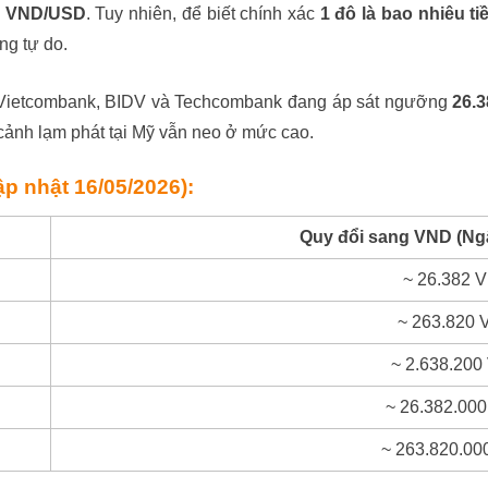
6 VND/USD
. Tuy nhiên, để biết chính xác
1 đô là bao nhiêu tiề
ng tự do.
ư Vietcombank, BIDV và Techcombank đang áp sát ngưỡng
26.
 cảnh lạm phát tại Mỹ vẫn neo ở mức cao.
 nhật 16/05/2026):
Quy đổi sang VND (Ng
~ 26.382 
~ 263.820
~ 2.638.20
~ 26.382.00
~ 263.820.0