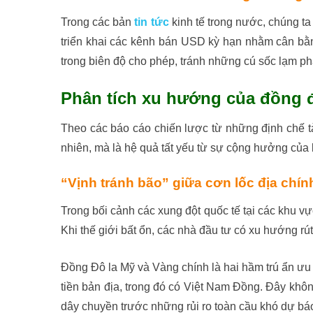
Trong các bản
tin tức
kinh tế trong nước, chúng t
triển khai các kênh bán USD kỳ hạn nhằm cân bằng
trong biên độ cho phép, tránh những cú sốc lạm ph
Phân tích xu hướng của đồng đ
Theo các báo cáo chiến lược từ những định chế 
nhiên, mà là hệ quả tất yếu từ sự cộng hưởng của ba
“Vịnh tránh bão” giữa cơn lốc địa chính
Trong bối cảnh các xung đột quốc tế tại các khu vự
Khi thế giới bất ổn, các nhà đầu tư có xu hướng rút
Đồng Đô la Mỹ và Vàng chính là hai hầm trú ẩn ưu t
tiền bản địa, trong đó có Việt Nam Đồng. Đây khôn
dây chuyền trước những rủi ro toàn cầu khó dự bá