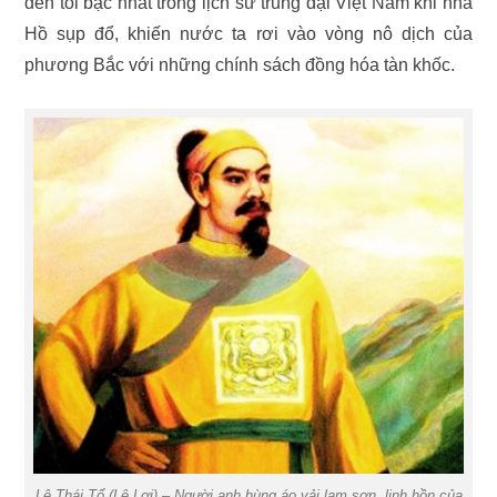
đen tối bậc nhất trong lịch sử trung đại Việt Nam khi nhà
Hồ sụp đổ, khiến nước ta rơi vào vòng nô dịch của
phương Bắc với những chính sách đồng hóa tàn khốc.
Lê Thái Tổ (Lê Lợi) – Người anh hùng áo vải lam sơn, linh hồn của