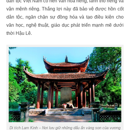
dân tộc Việt Nam có nền văn hóa riêng, lãnh thổ riêng và
vận mệnh riêng. Thắng lợi này đã bảo vệ được hồn cốt
dân tộc, ngăn chặn sự đồng hóa và tạo điều kiện cho
văn học, nghệ thuật, giáo dục phát triển mạnh mẽ dưới
thời Hậu Lê.
Di tích Lam Kinh – Nơi lưu giữ những dấu ấn vàng son của vương