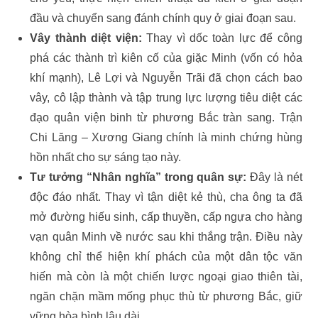
đầu và chuyển sang đánh chính quy ở giai đoạn sau.
Vây thành diệt viện:
Thay vì dốc toàn lực để công
phá các thành trì kiên cố của giặc Minh (vốn có hỏa
khí mạnh), Lê Lợi và Nguyễn Trãi đã chọn cách bao
vây, cô lập thành và tập trung lực lượng tiêu diệt các
đạo quân viện binh từ phương Bắc tràn sang. Trận
Chi Lăng – Xương Giang chính là minh chứng hùng
hồn nhất cho sự sáng tạo này.
Tư tưởng “Nhân nghĩa” trong quân sự:
Đây là nét
độc đáo nhất. Thay vì tận diệt kẻ thù, cha ông ta đã
mở đường hiếu sinh, cấp thuyền, cấp ngựa cho hàng
vạn quân Minh về nước sau khi thắng trận. Điều này
không chỉ thể hiện khí phách của một dân tộc văn
hiến mà còn là một chiến lược ngoại giao thiên tài,
ngăn chặn mầm mống phục thù từ phương Bắc, giữ
vững hòa bình lâu dài.