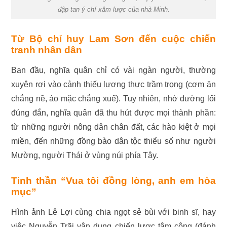
đập tan ý chí xâm lược của nhà Minh.
Từ Bộ chỉ huy Lam Sơn đến cuộc chiến
tranh nhân dân
Ban đầu, nghĩa quân chỉ có vài ngàn người, thường
xuyên rơi vào cảnh thiếu lương thực trầm trọng (cơm ăn
chẳng nề, áo mặc chẳng xuể). Tuy nhiên, nhờ đường lối
đúng đắn, nghĩa quân đã thu hút được mọi thành phần:
từ những người nông dân chân đất, các hào kiệt ở mọi
miền, đến những đồng bào dân tộc thiểu số như người
Mường, người Thái ở vùng núi phía Tây.
Tinh thần “Vua tôi đồng lòng, anh em hòa
mục”
Hình ảnh Lê Lợi cùng chia ngọt sẻ bùi với binh sĩ, hay
việc Nguyễn Trãi vận dụng chiến lược tâm công (đánh