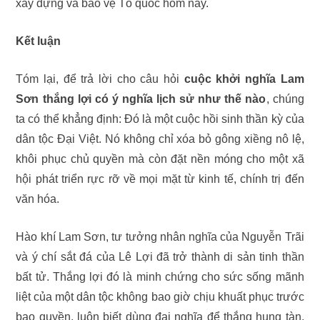
xây dựng và bảo vệ Tổ quốc hôm nay.
Kết luận
Tóm lại, để trả lời cho câu hỏi
cuộc khởi nghĩa Lam
Sơn thắng lợi có ý nghĩa lịch sử như thế nào
, chúng
ta có thể khẳng định: Đó là một cuộc hồi sinh thần kỳ của
dân tộc Đại Việt. Nó không chỉ xóa bỏ gông xiềng nô lệ,
khôi phục chủ quyền mà còn đặt nền móng cho một xã
hội phát triển rực rỡ về mọi mặt từ kinh tế, chính trị đến
văn hóa.
Hào khí Lam Sơn, tư tưởng nhân nghĩa của Nguyễn Trãi
và ý chí sắt đá của Lê Lợi đã trở thành di sản tinh thần
bất tử. Thắng lợi đó là minh chứng cho sức sống mãnh
liệt của một dân tộc không bao giờ chịu khuất phục trước
bạo quyền, luôn biết dùng đại nghĩa để thắng hung tàn,