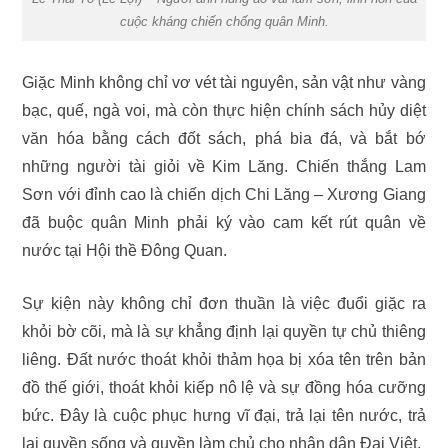
cuộc kháng chiến chống quân Minh.
Giặc Minh không chỉ vơ vét tài nguyên, sản vật như vàng
bạc, quế, ngà voi, mà còn thực hiện chính sách hủy diệt
văn hóa bằng cách đốt sách, phá bia đá, và bắt bớ
những người tài giỏi về Kim Lăng. Chiến thắng Lam
Sơn với đỉnh cao là chiến dịch Chi Lăng – Xương Giang
đã buộc quân Minh phải ký vào cam kết rút quân về
nước tại Hội thề Đông Quan.
Sự kiện này không chỉ đơn thuần là việc đuổi giặc ra
khỏi bờ cõi, mà là sự khẳng định lại quyền tự chủ thiêng
liêng. Đất nước thoát khỏi thảm họa bị xóa tên trên bản
đồ thế giới, thoát khỏi kiếp nô lệ và sự đồng hóa cưỡng
bức. Đây là cuộc phục hưng vĩ đại, trả lại tên nước, trả
lại quyền sống và quyền làm chủ cho nhân dân Đại Việt.