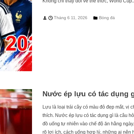
Không chỉ thay đổi về thể thức, World Cup..
Tháng 6 11, 2026
Bóng đá
Nước ép lựu có tác dụng gì
Lựu là loại trái cây có màu đỏ đẹp mắt, v
thích. Nước ép lựu có tác dụng gì là câu h
đồ uống tự nhiên vào chế độ ăn hằng ngày. 
rõ lợi ích, cách uống hợp lý, những ai nên h