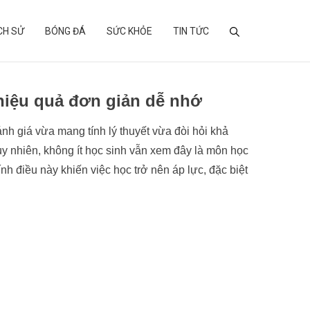
ỊCH SỬ
BÓNG ĐÁ
SỨC KHỎE
TIN TỨC
hiệu quả đơn giản dễ nhớ
nh giá vừa mang tính lý thuyết vừa đòi hỏi khả
Tuy nhiên, không ít học sinh vẫn xem đây là môn học
nh điều này khiến việc học trở nên áp lực, đặc biệt