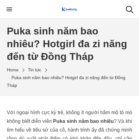
Skip
to
My WordPress Blog
the
Puka sinh năm bao
content
nhiêu? Hotgirl đa zi năng
đến từ Đồng Tháp
Home
Tin tức
Puka sinh năm bao nhiêu? Hotgirl đa zi năng đến từ Đồng
Tháp
Với ngoại hình cực kỳ trẻ, không ít người hâm mộ tò mò
không biết diễn viên
Puka sinh năm bao nhiêu
? Và khi
tìm hiểu về tiểu sử của cô, hành trình ấy đã chứng minh
rằng dù xuất phát điểm có khó khăn đến đâu, chỉ cần