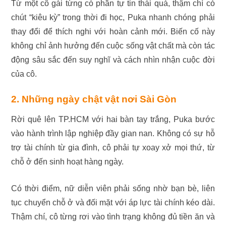
Từ một cô gái từng có phần tự tin thái quá, thậm chí có
chút “kiêu kỳ” trong thời đi học, Puka nhanh chóng phải
thay đổi để thích nghi với hoàn cảnh mới. Biến cố này
không chỉ ảnh hưởng đến cuộc sống vật chất mà còn tác
động sâu sắc đến suy nghĩ và cách nhìn nhận cuộc đời
của cô.
2. Những ngày chật vật nơi Sài Gòn
Rời quê lên TP.HCM với hai bàn tay trắng, Puka bước
vào hành trình lập nghiệp đầy gian nan. Không có sự hỗ
trợ tài chính từ gia đình, cô phải tự xoay xở mọi thứ, từ
chỗ ở đến sinh hoạt hàng ngày.
Có thời điểm, nữ diễn viên phải sống nhờ bạn bè, liên
tục chuyển chỗ ở và đối mặt với áp lực tài chính kéo dài.
Thậm chí, cô từng rơi vào tình trạng không đủ tiền ăn và