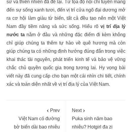
sử và thiên nhiên đã để lại. Từ tọa độ nội chí tuyến mang
đến sự sống xanh tươi, đến vị trí cửa ngõ đại dương mở
ra cơ hội làm giàu từ biển, tất cả đều tạo nên một Việt
Nam đầy tiềm năng và sức sống. Hiểu rõ
vị trí địa lý
nước ta
nằm ở đâu và những đặc điểm đi kèm không
chỉ giúp chúng ta thêm tự hào về quê hương mà còn
giúp chúng ta có những định hướng đúng đắn trong việc
khai thác tài nguyên, phát triển kinh tế và bảo vệ vững
chắc chủ quyền quốc gia trong tương lai. Hy vọng bài
viết này đã cung cấp cho bạn một cái nhìn chi tiết, chính
xác và toàn diện nhất về vị trí địa lý của Việt Nam.
Prev
Next
Việt Nam có đường
Puka sinh năm bao
bờ biển dài bao nhiêu
nhiêu? Hotgirl đa zi