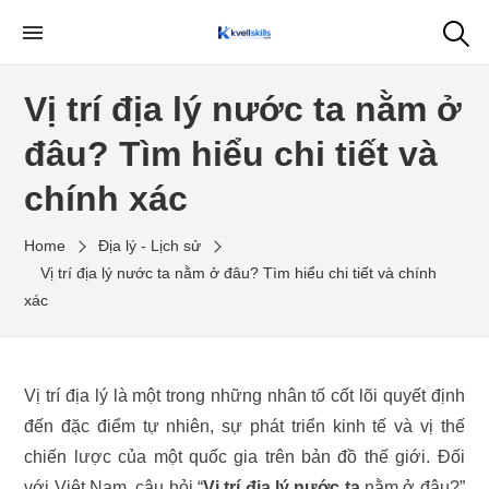
Skip
to
My WordPress Blog
the
Vị trí địa lý nước ta nằm ở
content
đâu? Tìm hiểu chi tiết và
chính xác
Home
Địa lý - Lịch sử
Vị trí địa lý nước ta nằm ở đâu? Tìm hiểu chi tiết và chính
xác
Vị trí địa lý là một trong những nhân tố cốt lõi quyết định
đến đặc điểm tự nhiên, sự phát triển kinh tế và vị thế
chiến lược của một quốc gia trên bản đồ thế giới. Đối
với Việt Nam, câu hỏi “
Vị trí địa lý nước ta
nằm ở đâu?”