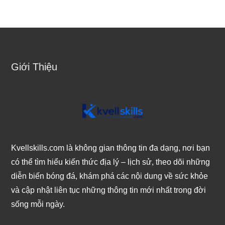
Giới Thiệu
Kvellskills.com là không gian thông tin đa dạng, nơi bạn
có thể tìm hiểu kiến thức địa lý – lịch sử, theo dõi những
diễn biến bóng đá, khám phá các nội dung về sức khỏe
và cập nhật liên tục những thông tin mới nhất trong đời
sống mỗi ngày.