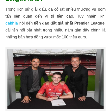
Trong lịch sử giải đấu, đã có rất nhiều thương vụ bom
tấn liên quan đến vị trí tiền đạo. Tuy nhiên, khi
cakhia
nói đến
tiền đạo đắt giá nhất Premier League
,
cái tên nổi bật nhất trong nhiều năm gần đây chính là
những bản hợp đồng vượt mốc 100 triệu euro.