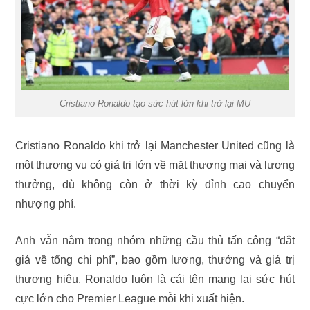
Cristiano Ronaldo tạo sức hút lớn khi trở lại MU
Cristiano Ronaldo khi trở lại Manchester United cũng là
một thương vụ có giá trị lớn về mặt thương mại và lương
thưởng, dù không còn ở thời kỳ đỉnh cao chuyển
nhượng phí.
Anh vẫn nằm trong nhóm những cầu thủ tấn công “đắt
giá về tổng chi phí”, bao gồm lương, thưởng và giá trị
thương hiệu. Ronaldo luôn là cái tên mang lại sức hút
cực lớn cho Premier League mỗi khi xuất hiện.