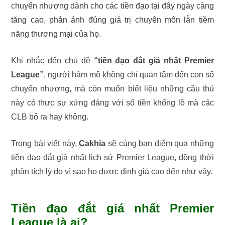
chuyển nhượng dành cho các tiền đạo tại đây ngày càng
tăng cao, phản ánh đúng giá trị chuyên môn lẫn tiềm
năng thương mại của họ.
Khi nhắc đến chủ đề
“tiền đạo đắt giá nhất Premier
League”
, người hâm mộ không chỉ quan tâm đến con số
chuyển nhượng, mà còn muốn biết liệu những cầu thủ
này có thực sự xứng đáng với số tiền khổng lồ mà các
CLB bỏ ra hay không.
Trong bài viết này,
Cakhia
sẽ cùng bạn điểm qua những
tiền đạo đắt giá nhất lịch sử Premier League, đồng thời
phân tích lý do vì sao họ được định giá cao đến như vậy.
Tiền đạo đắt giá nhất Premier
League là ai?