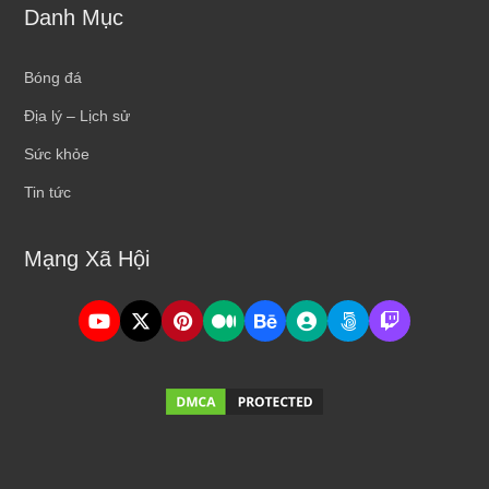
Danh Mục
Bóng đá
Địa lý – Lịch sử
Sức khỏe
Tin tức
Mạng Xã Hội