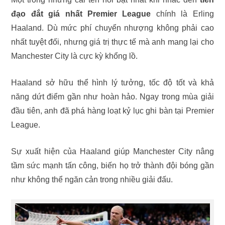
đạo đắt giá nhất Premier League
chính là Erling
Haaland. Dù mức phí chuyển nhượng không phải cao
nhất tuyệt đối, nhưng giá trị thực tế mà anh mang lại cho
Manchester City là cực kỳ khổng lồ.
Haaland sở hữu thể hình lý tưởng, tốc độ tốt và khả
năng dứt điểm gần như hoàn hảo. Ngay trong mùa giải
đầu tiên, anh đã phá hàng loạt kỷ lục ghi bàn tại Premier
League.
Sự xuất hiện của Haaland giúp Manchester City nâng
tầm sức mạnh tấn công, biến họ trở thành đội bóng gần
như không thể ngăn cản trong nhiều giải đấu.