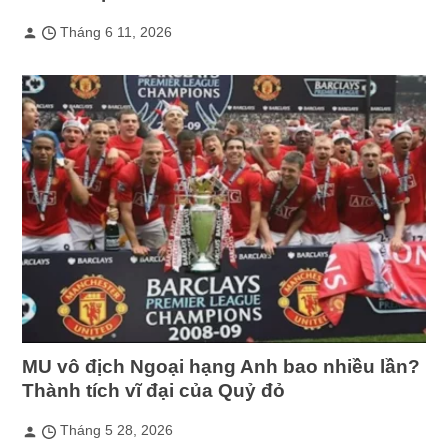
Tháng 6 11, 2026
MU vô địch Ngoại hạng Anh bao nhiều lần?
Thành tích vĩ đại của Quỷ đỏ
Tháng 5 28, 2026