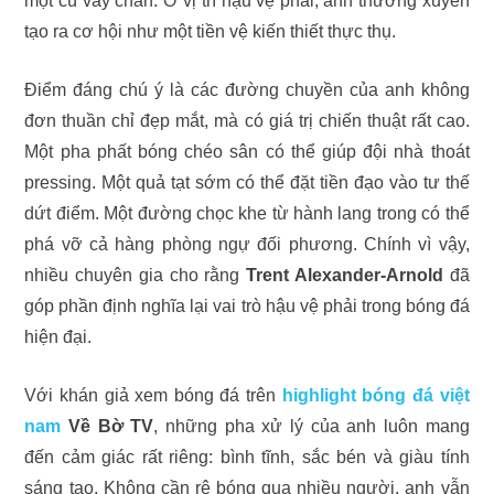
một cú vẩy chân. Ở vị trí hậu vệ phải, anh thường xuyên
tạo ra cơ hội như một tiền vệ kiến thiết thực thụ.
Điểm đáng chú ý là các đường chuyền của anh không
đơn thuần chỉ đẹp mắt, mà có giá trị chiến thuật rất cao.
Một pha phất bóng chéo sân có thể giúp đội nhà thoát
pressing. Một quả tạt sớm có thể đặt tiền đạo vào tư thế
dứt điểm. Một đường chọc khe từ hành lang trong có thể
phá vỡ cả hàng phòng ngự đối phương. Chính vì vậy,
nhiều chuyên gia cho rằng
Trent Alexander-Arnold
đã
góp phần định nghĩa lại vai trò hậu vệ phải trong bóng đá
hiện đại.
Với khán giả xem bóng đá trên
highlight bóng đá việt
nam
Về Bờ TV
, những pha xử lý của anh luôn mang
đến cảm giác rất riêng: bình tĩnh, sắc bén và giàu tính
sáng tạo. Không cần rê bóng qua nhiều người, anh vẫn